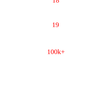
18
Miembros
19
Años de Experencia
100k+
Impuestos Preparados